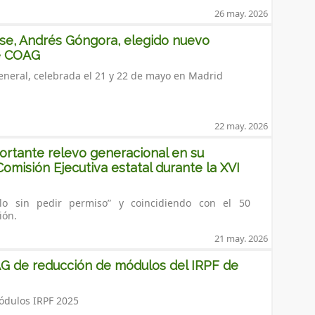
 es de destacar, que el cumplimiento de consumo
stas.
paña y un 33% superior a la media de los últimos cinco años.
26 may. 2026
 aporte recomendado de calcio, de potasio, con su
is ha remarcado el especial interés que tendría
trol de la tensión arterial, de vitamina A, que
ense, Andrés Góngora, elegido nuevo
cteos para que la población tenga un buen acceso a
piel y la visión, y de proteínas, que favorece el
de COAG
te de nutrientes como magnesio y vitamina B2.
 la masa muscular, un beneficio que destacan como
sonas ancianas, según añade la doctora Leis.
neral, celebrada el 21 y 22 de mayo en Madrid
 lo que supone un
ña anterior y más de 36.000
, tanto en regadío como en secano,
la-La Mancha y Aragón. La entrada en
22 may. 2026
e de
InLac
, Javier Roza, ha destacado la trascendencia
lo
nes continúa siendo uno de los principales
s
ecimiento de la producción nacional.
rtante relevo generacional en su
previsiones superiores a las de la pasada campaña.
Comisión Ejecutiva estatal durante la XVI
divulgador, Pablo Ojeda, ha remarcado que los lácteos
 Comunitat
ón de nuevas superficies
ional por su profunda contribución a la
lo sin pedir permiso” y coincidiendo con el 50
favorables ha permitido mejorar
sostenibilidad social, económica y medioambiental en el medio rural.
ión.
vas de cosecha.
hos mitos y bulos alrededor de los
ivadas
21 may. 2026
ejor eliminarlos sin motivo médico.
mentas
: no hay que excluir alimentos sin
terminadas áreas de
 de reducción de módulos del IRPF de
olo no son el problema, sino
siones se reducen respecto a
 los Lácteos
blamos de nutrición realista,
or el avance
n cabeza es informarse bien, no
ia continua
ódulos IRPF 2025
restigioso experto en Nutrición y
generando daños relevantes en algunas comarcas.