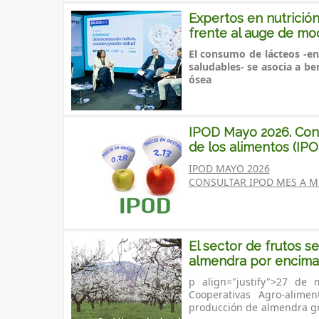
Expertos en nutrició
frente al auge de mo
El consumo de lácteos -en el marco de una dieta variada y de estilos de vida
saludables- se asocia a beneficios relevantes en salud metabólica, muscular y
ósea
Madrid, mayo de 2026
.- La Organ
Fundación Española de l
Madrid, en un fo
IPOD Mayo 2026. Cons
que representa un hito significativo en el ámbito de la nutrición y la divulgación
de los alimentos (IP
La obra, coordinada por Rosaura Leis Trabazo, p
científica, al ofrecer un c
Española de la Nutrición (FEN) y prestigio
su papel fundamental en la
IPOD MAYO 2026
Universidad de Santiago, 
CONSULTAR IPOD MES A ME
(todos ellos en formato D
La publicación, que ordena el conocimiento c
de reconocido prestigio 
nivel de evidencia sobre leche y derivados, conc
—en el marco de una dieta variada y de estilos de vi
beneficios e
El sector de frutos s
Para Rosaura Leis, los lácteos 
almendra por encima 
personas con necesidades especia
consejo nutricional. La me
p align="justify">27 de mayo de 2026. Las organizaciones ASAJA, COAG,
alimentos -precisa- es de 
Cooperativas Agro-alimentarias de España y AEOFRUSE, estiman que la
En el caso de los niños en eda
debería corresponder a grupos de personas con mayores necesidades, como
producción de almendra grano alcanzará las 135.250 toneladas en la campaña
raciones a la semana, que se ele
son adolescentes, embara