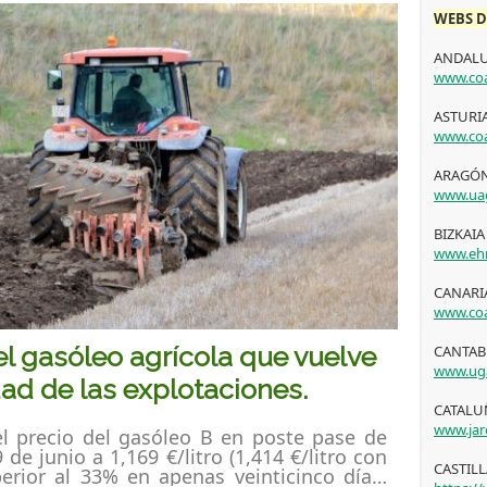
WEBS D
ANDALU
www.coa
ASTURIA
www.coa
ARAGÓN
www.ua
BIZKAIA
www.ehn
CANARIA
www.coa
l gasóleo agrícola que vuelve
CANTAB
www.ug
dad de las explotaciones.
CATALUÑ
www.jar
 el precio del gasóleo B en poste pase de
9 de junio a 1,169 €/litro (1,414 €/litro con
CASTIL
perior al 33% en apenas veinticinco días.