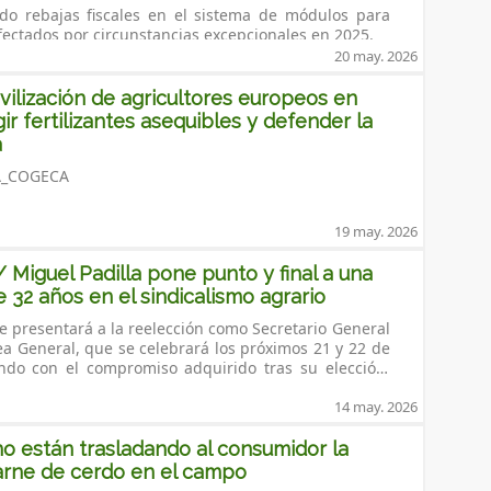
do rebajas fiscales en el sistema de módulos para
, lo que
fectados por circunstancias excepcionales en 2025.
 niños y
oducción en
20 may. 2026
“Libro Blanco de los Lácteos” subraya el
 los
🔍 ¿Está tu municipio o cultivo incluido? Consúltalo ahora en nuestro buscador:
a evidencia indica que su combinación
 síndrome
rtantes zonas
dorreduccionesmodulosirpf
ilización de agricultores europeos en
 favorece el aumento de la masa muscular, y que
ores valores de
como es
ia de Granada, donde
tea pueden contribuir de forma significativa
rminación de las
ir fertilizantes asequibles y defender la
secha en varios municipios y
 viñedo, cereales, aguacate, arroz, ganadería…) o
de lácteos se asocia con una mejor
previsiones en cada zona de producción.
as del 40%. Otras zonas de Jaén y
a
o.
 del riesgo de osteoporosis y fracturas,
Málaga también se vieron afectadas por estas heladas.
PA_COGECA
 consistentes en el caso de los lácteos
 a tu oficina COAG más cercana. Nuestros técnicos te
cción correctamente en tu declaración.
19 may. 2026
w.coag.org/oficinas
Miguel Padilla pone punto y final a una
para que los sectores y municipios que se han
e 32 años en el sindicalismo agrario
den consigan también sus reducciones fiscales. No
 atrás. COAG · Coordinadora de
se presentará a la reelección como Secretario General
tores y Ganadero
a General, que se celebrará los próximos 21 y 22 de
do con el compromiso adquirido tras su elección.
ctivismo, deja todas las responsabilidades para
su explotación hortícola profesional, que gestiona
14 may. 2026
 natal, Lorca.
 están trasladando al consumidor la
carne de cerdo en el campo