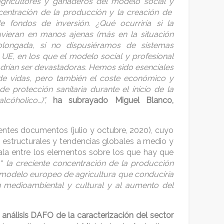
 agricultores y ganaderos del modelo social y
ncentración de la producción y la creación de
e fondos de inversión. ¿Qué ocurriría si la
uvieran en manos ajenas (más en la situación
longada, si no dispusiéramos de sistemas
 UE, en los que el modelo social y profesional
drían ser devastadoras. Hemos sido esenciales
 de vidas, pero también el coste económico y
e protección sanitaria durante el inicio de la
cóholico…)”,
ha subrayado Miguel Blanco,
entes documentos (julio y octubre, 2020), cuyo
os estructurales y tendencias globales a medio y
ñala entre los elementos sobre los que hay que
“
la creciente concentración de la producción
l modelo europeo de agricultura que conduciría
n medioambiental y cultural y al aumento del
 análisis DAFO de la caracterización del sector