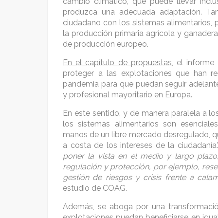
cambio climático, que puede llevar incl
produzca una adecuada adaptación. Tam
ciudadano con los sistemas alimentarios, p
la producción primaria agrícola y ganade
de producción europeo.
En el capítulo de propuestas,
el informe
proteger a las explotaciones que han r
pandemia para que puedan seguir adelante,
y profesional mayoritario en Europa.
En este sentido, y de manera paralela a los
los sistemas alimentarios son esencial
manos de un libre mercado desregulado, qu
a costa de los intereses de la ciudadanía.
poner la vista en el medio y largo pla
regulación y protección, por ejemplo, rese
gestión de riesgos y crisis frente a cala
estudio de COAG.
Además, se aboga por una transformación 
explotaciones puedan beneficiarse en igu