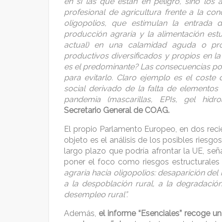
en sí las que están en peligro, sino los
profesional de agricultura frente a la co
oligopolios, que estimulan la entrada d
producción agraria y la alimentación est
actual) en una calamidad aguda o pro
productivos diversificados y propios en la
es el predominante? Las consecuencias po
para evitarlo. Claro ejemplo es el coste
social derivado de la falta de elementos d
pandemia (mascarillas, EPIs, gel hidroal
Secretario General de COAG.
El propio Parlamento Europeo, en dos reci
objeto es el análisis de los posibles riesg
largo plazo que podría afrontar la UE, se
poner el foco como riesgos estructurales 
agraria hacia oligopolios: desaparición de
a la despoblación rural, a la degradació
desempleo rural”.
Además,
el informe “Esenciales” recoge un