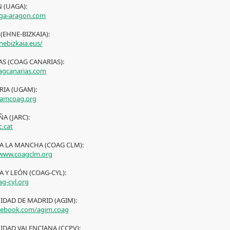
 (UAGA):
ga-aragon.com
 (EHNE-BIZKAIA):
ebizkaia.eus/
S (COAG CANARIAS):
gcanarias.com
RIA (UGAM):
amcoag.org
A (JARC):
c.cat
LA LA MANCHA (COAG CLM):
/www.coagclm.org
A Y LEÓN (COAG-CYL):
g-cyl.org
DAD DE MADRID (AGIM):
cebook.com/agim.coag
DAD VALENCIANA (CCPV):