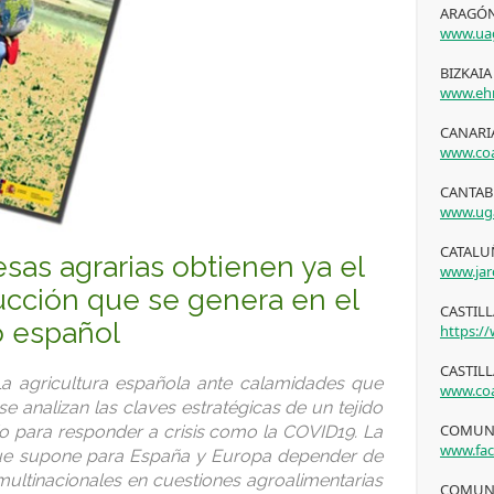
ARAGÓN
www.ua
BIZKAIA
www.ehn
CANARIA
www.coa
CANTAB
www.ug
CATALUÑ
as agrarias obtienen ya el
www.jar
ducción que se genera en el
CASTIL
 español
https:/
CASTILL
La agricultura española ante calamidades que
www.coa
se analizan las claves estratégicas de un tejido
COMUNI
rio para responder a crisis como la COVID19. La
www.fa
 que supone para España y Europa depender de
multinacionales en cuestiones agroalimentarias
COMUNI