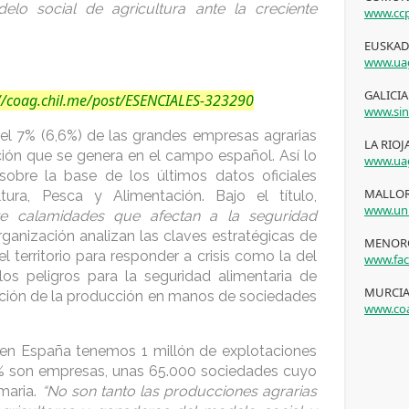
elo social de agricultura ante la creciente
www.ccp
EUSKADI
www.uag
GALICIA 
://coag.chil.me/post/ESENCIALES-323290
www.sin
l 7% (6,6%) de las grandes empresas agrarias
LA RIOJ
ción que se genera en el campo español. Así lo
www.uag
obre la base de los últimos datos oficiales
MALLOR
tura, Pesca y Alimentación. Bajo el título,
www.uni
te calamidades que afectan a la seguridad
rganización analizan las claves estratégicas de
MENORC
l territorio para responder a crisis como la del
www.fac
os peligros para la seguridad alimentaria de
MURCIA
ación de la producción en manos de sociedades
www.coa
en España tenemos 1 millón de explotaciones
 6,6% son empresas, unas 65.000 sociedades cuyo
imaria.
“No son tanto las producciones agrarias