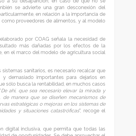
uso a su desaparición, en caso de que no se
bién se advierte una gran desconexión del
articularmente, en relación a la importancia de
ra como proveedores de alimentos, y al modelo
 elaborado por COAG señala la necesidad de
esultado más dañadas por los efectos de la
 en el marco del modelo de agricultura social
 sistemas sanitarios, es necesario recalcar que
es y demasiado importantes para dejarlos en
e sólo busca la rentabilidad, en muchos casos
”
De ahí, que sea necesario elevar la mirada y
zo, de manera que se diseñen mecanismos de
rvas estratégicas o mejoras en los sistemas de
midades y situaciones catastróficas
”, recoge el
digital inclusiva, que permita que todas las
aldad de oportunidades. Se debe aprovechar el