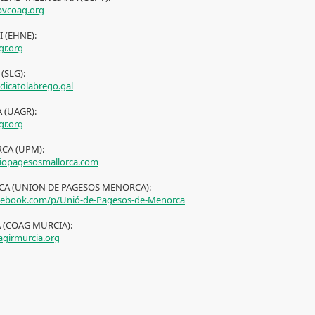
vcoag.org
 (EHNE):
r.org
(SLG):
dicatolabrego.gal
A (UAGR):
r.org
CA (UPM):
opagesosmallorca.com
A (UNION DE PAGESOS MENORCA):
ebook.com/p/Unió-de-Pagesos-de-Menorca
 (COAG MURCIA):
girmurcia.org