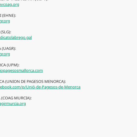
vcoag.org
 (EHNE):
r.org
(SLG):
dicatolabrego.gal
A (UAGR):
r.org
CA (UPM):
opagesosmallorca.com
A (UNION DE PAGESOS MENORCA):
ebook.com/p/Unió-de-Pagesos-de-Menorca
 (COAG MURCIA):
girmurcia.org