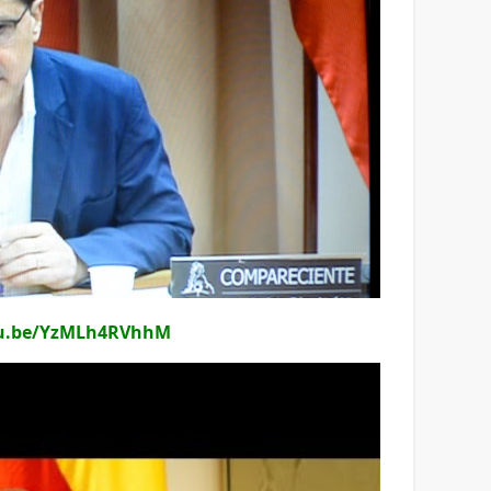
tu.be/YzMLh4RVhhM