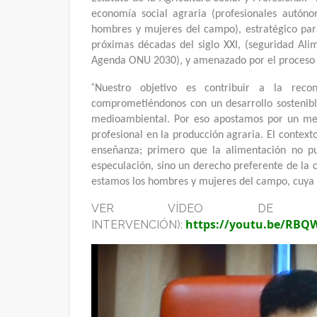
economía social agraria (profesionales autóno
hombres y mujeres del campo), estratégico para
próximas décadas del siglo XXI, (seguridad Alim
Agenda ONU 2030), y amenazado por el proceso d
“
Nuestro objetivo es contribuir a la reco
comprometiéndonos con un desarrollo sostenibl
medioambiental. Por eso apostamos por un mer
profesional en la producción agraria. El contex
enseñanza; primero que la alimentación no p
especulación, sino un derecho preferente de la 
estamos los hombres y mujeres del campo, cuya l
VER VÍDEO DE LA
https://youtu.be/RB
INTERVENCIÓN):