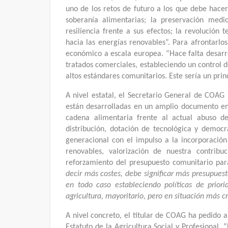
uno de los retos de futuro a los que debe hacer
soberanía alimentarias; la preservación medi
resiliencia frente a sus efectos; la revolución t
hacia las energías renovables”. Para afrontarlos
económico a escala europea. “Hace falta desarr
tratados comerciales, estableciendo un control 
altos estándares comunitarios. Este sería un prin
A nivel estatal, el Secretario General de COAG 
están desarrolladas en un amplio documento envi
cadena alimentaria frente al actual abuso d
distribución, dotación de tecnológica y democr
generacional con el impulso a la incorporación
renovables, valorización de nuestra contrib
reforzamiento del presupuesto comunitario pa
decir más costes, debe significar más presupuesto
en todo caso estableciendo políticas de prior
agricultura, mayoritario, pero en situación más cr
A nivel concreto, el titular de COAG ha pedido 
Estatuto de la Agricultura Social y Profesional.
“