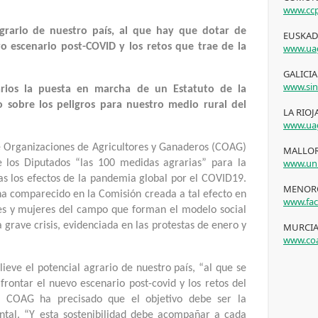
www.ccp
agrario de nuestro país, al que hay que dotar de
EUSKADI
o escenario post-COVID y los retos que trae de la
www.uag
GALICIA 
www.sin
rios la puesta en marcha de un Estatuto de la
o sobre los peligros para nuestro medio rural del
LA RIOJ
www.uag
e Organizaciones de Agricultores y Ganaderos (COAG)
MALLOR
www.uni
los Diputados “las 100 medidas agrarias” para la
as los efectos de la pandemia global por el COVID19.
MENORC
ha comparecido en la Comisión creada a tal efecto en
www.fac
es y mujeres del campo que forman el modelo social
rave crisis, evidenciada en las protestas de enero y
MURCIA
www.coa
lieve el potencial agrario de nuestro país, “al que se
rontar el nuevo escenario post-covid y los retos del
de COAG ha precisado que el objetivo debe ser la
ental. “Y esta sostenibilidad debe acompañar a cada