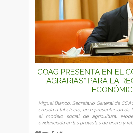
COAG PRESENTA EN EL C
AGRARIAS” PARA LA R
ECONÓMIC
Miguel Blanco, Secretario General de COA
creada a tal efecto, en representación d
el modelo social de agricultura. Mod
evidenciada en las protestas de enero y fe