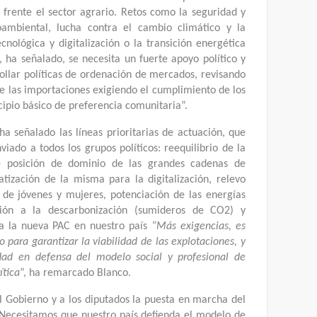
 frente el sector agrario. Retos como la seguridad y
oambiental, lucha contra el cambio climático y la
ecnológica y digitalización o la transición energética
, ha señalado, se necesita un fuerte apoyo político y
ollar políticas de ordenación de mercados, revisando
de las importaciones exigiendo el cumplimiento de los
cipio básico de preferencia comunitaria”.
ha señalado las líneas prioritarias de actuación, que
ado a todos los grupos políticos: reequilibrio de la
e posición de dominio de las grandes cadenas de
atización de la misma para la digitalización, relevo
 de jóvenes y mujeres, potenciación de las energías
ución a la descarbonización (sumideros de CO2) y
ra la nueva PAC en nuestro país
“Más exigencias, es
 para garantizar la viabilidad de las explotaciones, y
idad en defensa del modelo social y profesional de
ítica
”, ha remarcado Blanco.
al Gobierno y a los diputados la puesta en marcha del
Necesitamos que nuestro país defienda el modelo de