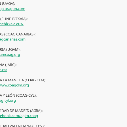
 (UAGA):
ga-aragon.com
 (EHNE-BIZKAIA):
ebizkaia.eus/
S (COAG CANARIAS):
gcanarias.com
RIA (UGAM):
amcoag.org
A (JARC):
c.cat
LA LA MANCHA (COAG CLM):
/www.coagclm.org
A Y LEÓN (COAG-CYL):
g-cyl.org
DAD DE MADRID (AGIM):
cebook.com/agim.coag
DAD VALENCIANA (CCPV):