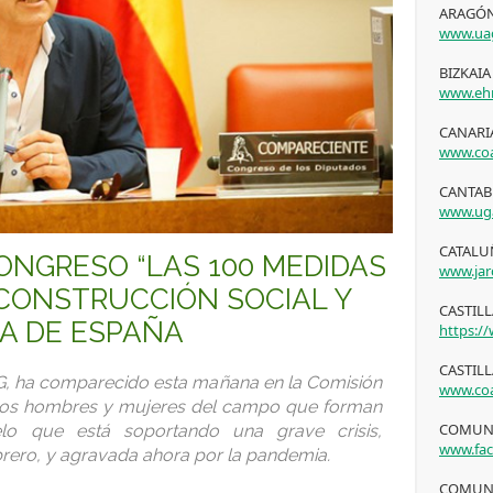
ARAGÓN
www.ua
BIZKAIA
www.ehn
CANARIA
www.coa
CANTAB
www.ug
CATALUÑ
ONGRESO “LAS 100 MEDIDAS
www.jar
ECONSTRUCCIÓN SOCIAL Y
CASTIL
A DE ESPAÑA
https:/
CASTILL
G, ha comparecido esta mañana en la Comisión
www.coa
e los hombres y mujeres del campo que forman
COMUNI
elo que está soportando una grave crisis,
www.fa
brero, y agravada ahora por la pandemia.
COMUNI