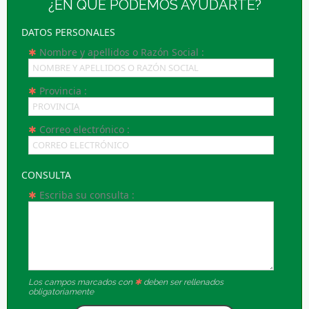
¿EN QUÉ PODEMOS AYUDARTE?
DATOS PERSONALES
Nombre y apellidos o Razón Social :
Provincia :
Correo electrónico :
CONSULTA
Escriba su consulta :
Los campos marcados con
deben ser rellenados
obligatoriamente