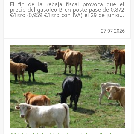
El fin de la rebaja fiscal provoca que el
precio del gasóleo B en poste pase de 0,872
€/litro (0,959 €/litro con IVA) el 29 de junio a
1,169 €/litro (1,414 €/litro con IVA) el 24 de
julio, un incremento superior al 33% en
apenas veinticinco días. COAG reclama un
27 07 2026
seguimiento de los márgenes de
distribución y recuerda que, aunque el
Gobierno ha prorrogado las ayudas al
gasóleo agrario hasta el 30 de septiembre,
el incremento de los costes vuelve a golpear
duramente a agricultores y ganaderos.