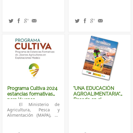
en el sector agrario
Programa Cultiva 2024
"UNA EDUCACIÓN
estancias formativas
AGROALIMENTARIA"
para jóvenes
Basada en el
El Ministerio de
agricultores y
conocimiento de
Agricultura, Pesca y
ganaderos.
nuestra riqueza.
Alimentación (MAPA), en
colaboración con COAG,
entre otras entidades, ha
iniciado el pasado mes de