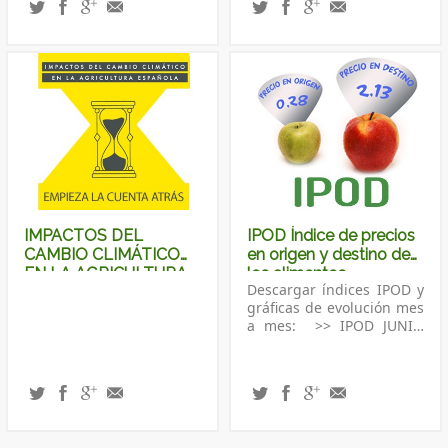
diciembre el Programa
Cultiva 2024. Esta
iniciativa que ofrece
estancias formativas para
personas jóvenes
agricultoras y ganaderas
en explotaciones modelo.
El programa cuenta con
un presupuesto de casi
1,2 millones...
IMPACTOS DEL
IPOD Índice de precios
CAMBIO CLIMÁTICO
en origen y destino de
EN LA AGRICULTURA
los alimentos.
Descargar índices IPOD y
ESPAÑOLA
gráficas de evolución mes
a mes: >> IPOD JUNIO
2026 >> IPOD MAYO 2026
>> IPOD ABRIL 2026
>> IPOD MARZO 2026
>> IPOD FEBRERO 2026
>> IPOD ENERO 2026
________________________________